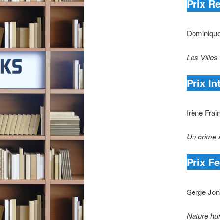
Prix R
Dominique
Les Villes
Prix In
Irène Frai
Un crime 
Prix F
Serge Jon
Nature hu