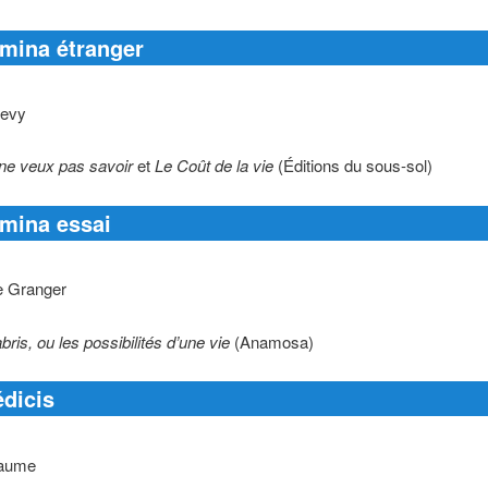
emina étranger
Levy
ne veux pas savoir
et
Le Coût de la vie
(Éditions du sous-sol)
emina essai
e Granger
ris, ou les possibilités d’une vie
(Anamosa)
édicis
laume