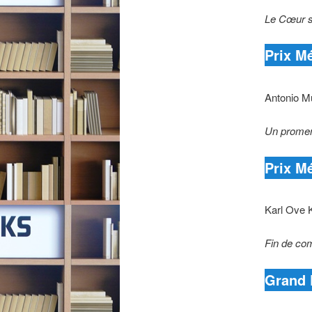
Le Cœur s
Prix Mé
Antonio M
Un promene
Prix Mé
Karl Ove 
Fin de co
Grand 