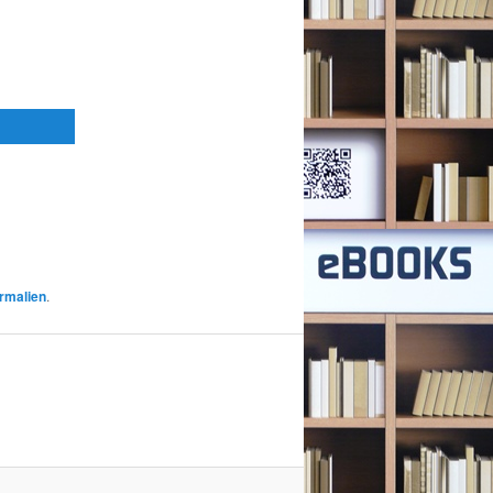
rmalien
.