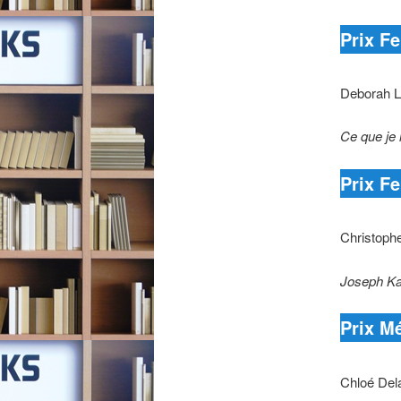
Prix F
Deborah 
Ce que je 
Prix F
Christoph
Joseph Kab
Prix M
Chloé De