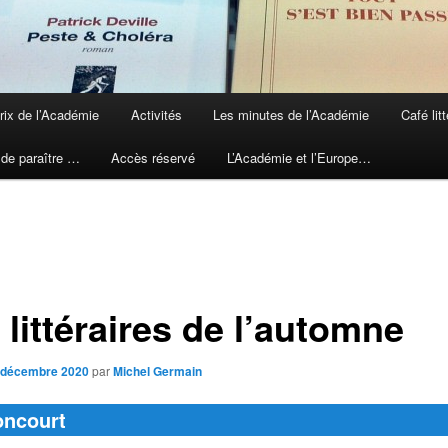
rix de l’Académie
Activités
Les minutes de l’Académie
Café litt
 de paraître …
Accès réservé
L’Académie et l’Europe…
 littéraires de l’automne
 décembre 2020
par
Michel Germain
oncourt