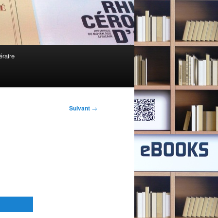
éraire
Suivant
→