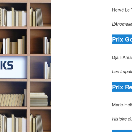
Hervé Le T
L’Anomali
Prix G
Djaïli Am
Les Impat
Prix R
Marie-Hél
Histoire du