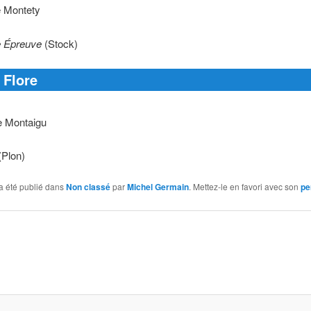
e Montety
 Épreuve
(Stock)
 Flore
e Montaigu
(Plon)
a été publié dans
Non classé
par
Michel Germain
. Mettez-le en favori avec son
pe