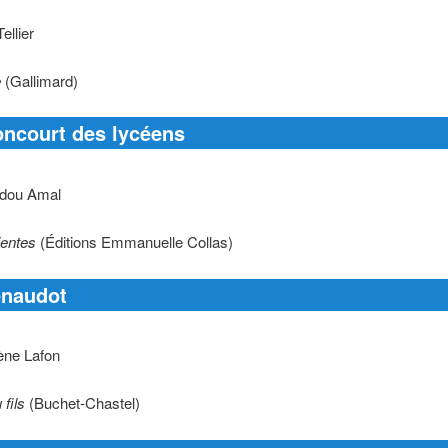
ellier
e
(Gallimard)
oncourt des lycéens
adou Amal
ientes
(Éditions Emmanuelle Collas)
enaudot
ène Lafon
 fils
(Buchet-Chastel)