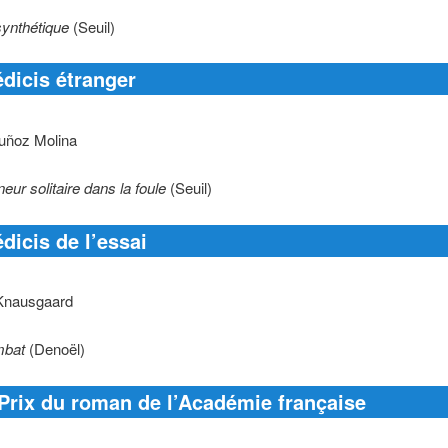
ynthétique
(Seuil)
dicis étranger
uñoz Molina
ur solitaire dans la foule
(Seuil)
dicis de l’essai
Knausgaard
mbat
(Denoël)
Prix du roman de l’Académie française