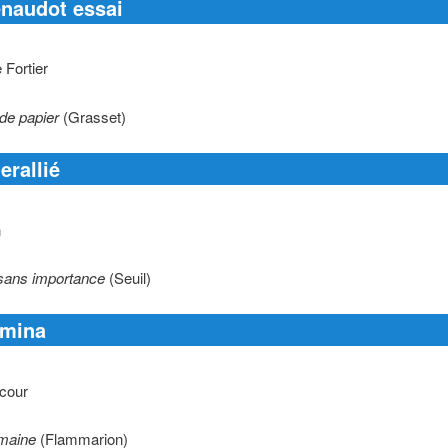
enaudot essai
 Fortier
 de papier
(Grasset)
terallié
n
sans importance
(Seuil)
emina
cour
maine
(Flammarion)