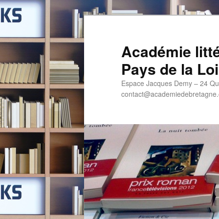
Aller
au
contenu
Académie litt
principal
Pays de la Loi
Espace Jacques Demy – 24 Qua
contact@academiedebretagne