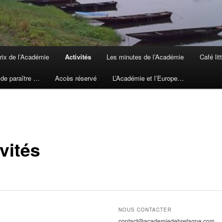
rix de l’Académie
Activités
Les minutes de l’Académie
Café lit
 de paraître …
Accès réservé
L’Académie et l’Europe…
vités
NOUS CONTACTER
contact@academiedebretagne.com