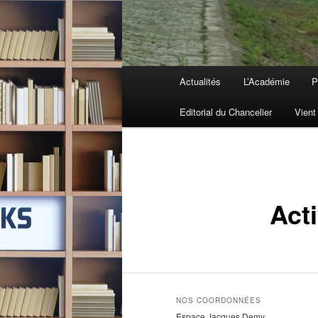
Menu
Actualités
L’Académie
P
principal
Editorial du Chancelier
Vient
Acti
NOS COORDONNÉES
Espace Jacques Demy