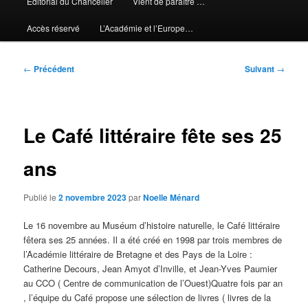
Editorial du Chancelier
Vient de paraître …
Accès réservé
L’Académie et l’Europe…
Navigation
←
Précédent
Suivant
→
des
articles
Le Café littéraire fête ses 25
ans
Publié le
2 novembre 2023
par
Noelle Ménard
Le 16 novembre au Muséum d’histoire naturelle, le Café littéraire
fêtera ses 25 années. Il a été créé en 1998 par trois membres de
l’Académie littéraire de Bretagne et des Pays de la Loire :
Catherine Decours, Jean Amyot d’Inville, et Jean-Yves Paumier
au CCO ( Centre de communication de l’Ouest)Quatre fois par an
, l’équipe du Café propose une sélection de livres ( livres de la