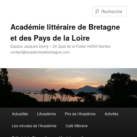
Aller
au
Rech
contenu
principal
Académie littéraire de Bretagne
et des Pays de la Loire
Espace Jacques Demy – 24 Quai de la Fosse 44000 Nantes
contact@academiedebretagne.com
Menu
Actualités
L’Académie
Prix de l’Académie
Activités
principal
Les minutes de l’Académie
Café littéraire