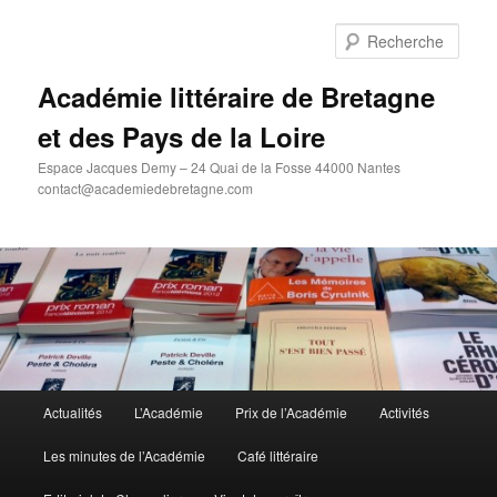
Aller
au
Rech
contenu
principal
Académie littéraire de Bretagne
et des Pays de la Loire
Espace Jacques Demy – 24 Quai de la Fosse 44000 Nantes
contact@academiedebretagne.com
Menu
Actualités
L’Académie
Prix de l’Académie
Activités
principal
Les minutes de l’Académie
Café littéraire