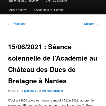
Editorial du Chancelier
Vient de paraître …
Accès réservé
L’Académie et l’Europe…
Navigation
←
Précédent
Suivant
→
des
articles
15/06/2021 : Séance
solennelle de l’Académie au
Château des Ducs de
Bretagne à Nantes
Publié le
18 juin 2021
par
Michel Germain
C’est à 18h00 que s’est tenue le mardi 15 juin 2021, au premier
étage du bâtiment du Harnachement, dans la cour du Château