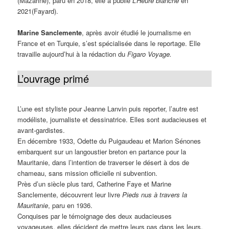
(Mazarine), paru en 2018, elle a publié
L’Heure blanche
en
2021(Fayard).
Marine Sanclemente
, après avoir étudié le journalisme en
France et en Turquie, s’est spécialisée dans le reportage. Elle
travaille aujourd’hui à la rédaction du
Figaro Voyage.
L’ouvrage primé
L’une est styliste pour Jeanne Lanvin puis reporter, l’autre est
modéliste, journaliste et dessinatrice. Elles sont audacieuses et
avant-gardistes.
En décembre 1933, Odette du Puigaudeau et Marion Sénones
embarquent sur un langoustier breton en partance pour la
Mauritanie, dans l’intention de traverser le désert à dos de
chameau, sans mission officielle ni subvention.
Près d’un siècle plus tard, Catherine Faye et Marine
Sanclemente, découvrent leur livre
Pieds nus à travers la
Mauritanie
, paru en 1936.
Conquises par le témoignage des deux audacieuses
voyageuses, elles décident de mettre leurs pas dans les leurs,