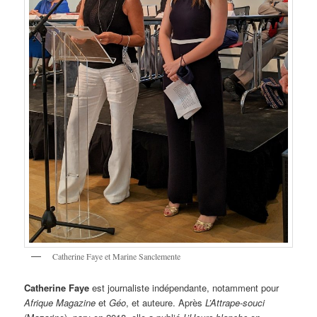
Catherine Faye et Marine Sanclemente
Catherine Faye
est journaliste indépendante, notamment pour
Afrique Magazine
et
Géo
, et auteure. Après
L’Attrape-souci