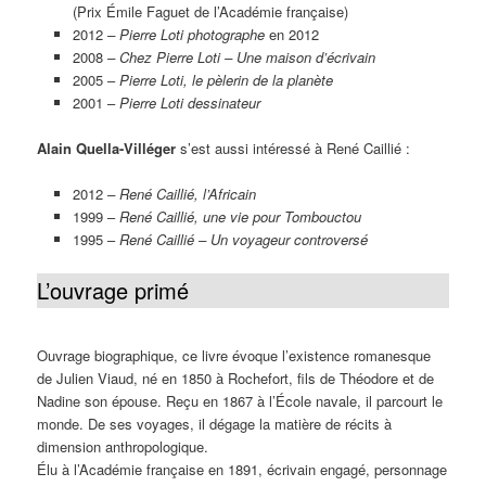
(Prix Émile Faguet de l’Académie française)
2012
– Pierre Loti photographe
en 2012
2008
– Chez Pierre Loti – Une maison d’écrivain
2005 –
Pierre Loti, le pèlerin de la planète
2001 –
Pierre Loti dessinateur
Alain Quella-Villéger
s’est aussi intéressé à René Caillié :
2012
– René Caillié, l’Africain
1999 –
René Caillié, une vie pour Tombouctou
1995 –
René Caillié – Un voyageur controversé
L’ouvrage primé
Ouvrage biographique, ce livre évoque l’existence romanesque
de Julien Viaud, né en 1850 à Rochefort, fils de Théodore et de
Nadine son épouse. Reçu en 1867 à l’École navale, il parcourt le
monde. De ses voyages, il dégage la matière de récits à
dimension anthropologique.
Élu à l’Académie française en 1891, écrivain engagé, personnage