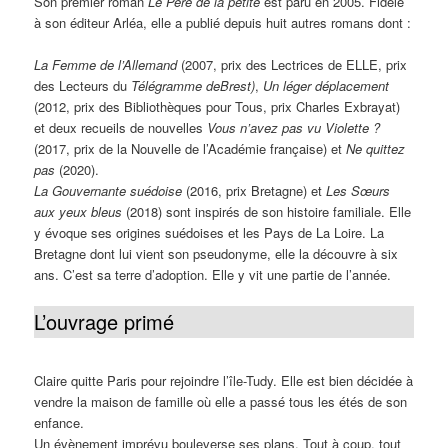
Son premier roman
Le Père de la petite
est paru
en 2005. Fidèle
à son éditeur Arléa, elle a publié depuis huit autres romans dont :
La Femme de l’Allemand
(2007, prix des Lectrices de ELLE, prix
des Lecteurs du
Télégramme deBrest)
,
Un léger déplacement
(2012, prix des Bibliothèques pour Tous, prix Charles Exbrayat)
et deux recueils de nouvelles
Vous n’avez pas vu Violette ?
(2017, prix de la Nouvelle de l’Académie française) et
Ne quittez
pas
(2020).
La Gouvernante suédoise
(2016, prix Bretagne) et
Les Sœurs
aux yeux bleus
(2018) sont inspirés de son histoire familiale. Elle
y évoque ses origines suédoises et les Pays de La Loire. La
Bretagne dont lui vient son pseudonyme, elle la découvre à six
ans. C’est sa terre d’adoption. Elle y vit une partie de l’année.
L’ouvrage primé
Claire quitte Paris pour rejoindre l’île-Tudy. Elle est bien décidée à
vendre la maison de famille où elle a passé tous les étés de son
enfance.
Un évènement imprévu bouleverse ses plans. Tout à coup, tout