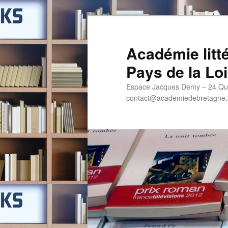
Aller
au
contenu
Académie litt
principal
Pays de la Loi
Espace Jacques Demy – 24 Qua
contact@academiedebretagne