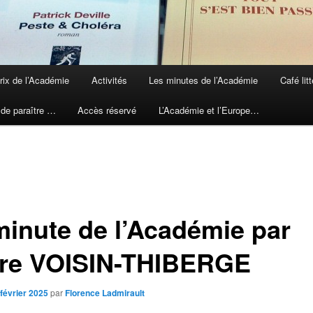
rix de l’Académie
Activités
Les minutes de l’Académie
Café litt
 de paraître …
Accès réservé
L’Académie et l’Europe…
minute de l’Académie par
ire VOISIN-THIBERGE
 février 2025
par
Florence Ladmirault