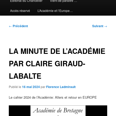
Editorial du Chancelier
Vient de paraître …
Accès réservé
L’Académie et l’Europe…
Navigation
←
Précédent
Suivant
→
des
articles
LA MINUTE DE L’ACADÉMIE
PAR CLAIRE GIRAUD-
LABALTE
Publié le
16 mai 2024
par
Florence Ladmirault
Le cahier 2024 de l’Académie: Allers et retour en EUROPE