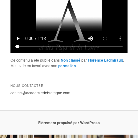
Ce contenu a été publié dans
Non classé
par
Florence Ladmirault
.
Mettez-le en favori avec son
permalien
.
NOUS CONTACTER
contact@academiedebretagne.com
Fièrement propulsé par WordPress