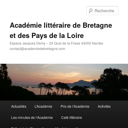
Aller
au
Rech
contenu
principal
Académie littéraire de Bretagne
et des Pays de la Loire
Espace Jacques Demy – 24 Quai de la Fosse 44000 Nantes
contact@academiedebretagne.com
Menu
Actualités
L’Académie
Prix de l’Académie
Activités
principal
Les minutes de l’Académie
Café littéraire