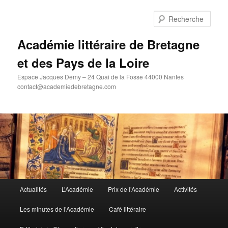
Aller
au
Rech
contenu
principal
Académie littéraire de Bretagne
et des Pays de la Loire
Espace Jacques Demy – 24 Quai de la Fosse 44000 Nantes
contact@academiedebretagne.com
Menu
Actualités
L’Académie
Prix de l’Académie
Activités
principal
Les minutes de l’Académie
Café littéraire