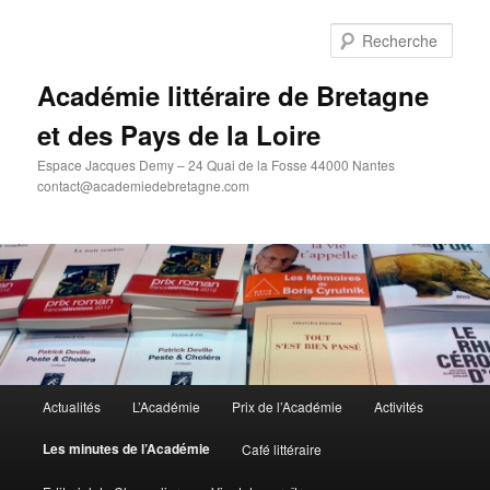
Aller
au
Rech
contenu
principal
Académie littéraire de Bretagne
et des Pays de la Loire
Espace Jacques Demy – 24 Quai de la Fosse 44000 Nantes
contact@academiedebretagne.com
Menu
Actualités
L’Académie
Prix de l’Académie
Activités
principal
Les minutes de l’Académie
Café littéraire