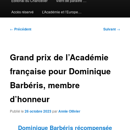
Editorial du Chancelier
Vient de paraître …
Accès réservé
L’Académie et l’Europe…
Navigation
←
Précédent
Suivant
→
des
articles
Grand prix de l’Académie
française pour Dominique
Barbéris, membre
d’honneur
Publié le
26 octobre 2023
par
Annie Ollivier
Dominique Barbéris récompensée