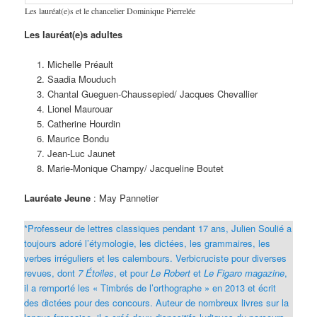
Les lauréat(e)s et le chancelier Dominique Pierrelée
Les lauréat(e)s adultes
Michelle Préault
Saadia Mouduch
Chantal Gueguen-Chaussepied/ Jacques Chevallier
Lionel Maurouar
Catherine Hourdin
Maurice Bondu
Jean-Luc Jaunet
Marie-Monique Champy/ Jacqueline Boutet
Lauréate Jeune
: May Pannetier
*Professeur de lettres classiques pendant 17 ans, Julien Soulié a
toujours adoré l’étymologie, les dictées, les grammaires, les
verbes irréguliers et les calembours. Verbicruciste pour diverses
revues, dont
7 Étoiles
, et pour
Le Robert
et
Le Figaro magazine
,
il a remporté les « Timbrés de l’orthographe » en 2013 et écrit
des dictées pour des concours. Auteur de nombreux livres sur la