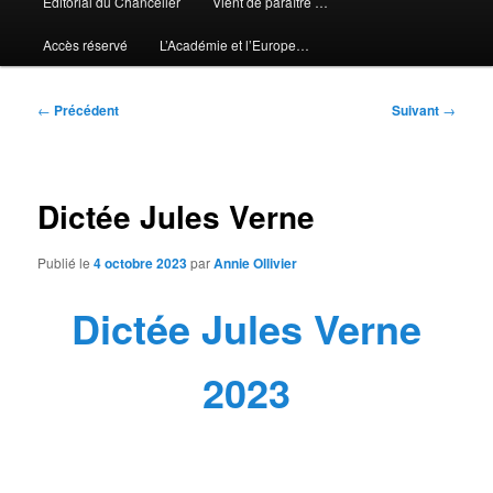
Editorial du Chancelier
Vient de paraître …
Accès réservé
L’Académie et l’Europe…
Navigation
←
Précédent
Suivant
→
des
articles
Dictée Jules Verne
Publié le
4 octobre 2023
par
Annie Ollivier
Dictée Jules Verne
2023