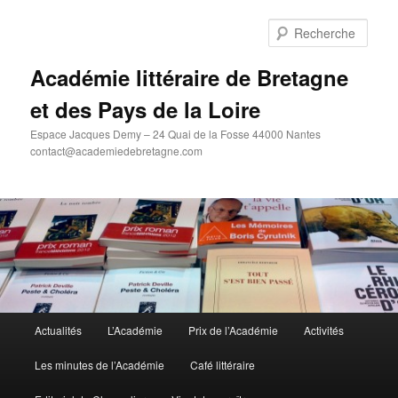
Aller
au
Rech
contenu
principal
Académie littéraire de Bretagne
et des Pays de la Loire
Espace Jacques Demy – 24 Quai de la Fosse 44000 Nantes
contact@academiedebretagne.com
Menu
Actualités
L’Académie
Prix de l’Académie
Activités
principal
Les minutes de l’Académie
Café littéraire