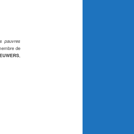
es pauvres
 membre de
 LEUWERS
,