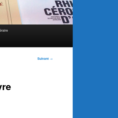
éraire
Suivant
→
vre