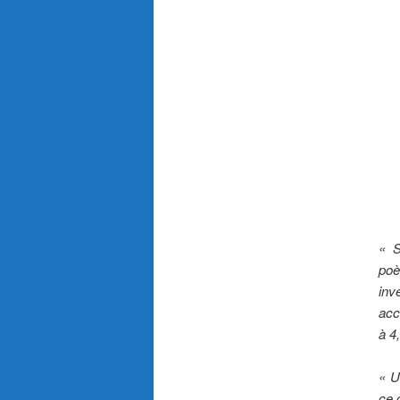
« S
poè
inv
acc
à 4
« U
ce 