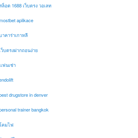
สล็อต 1688 เว็บตรง วอเลท
mostbet aplikace
บาคาร่าเกาหลี
เว็บตรงฝากถอนง่าย
แฟนเช่า
endolift
best drugstore in denver
personal trainer bangkok
โคมไฟ