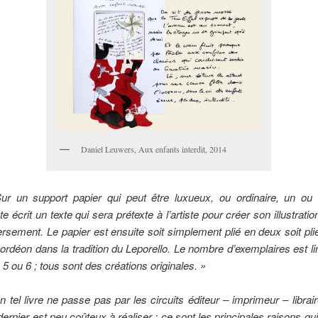
Daniel Leuwers, Aux enfants interdit, 2014
ur un support papier qui peut être luxueux, ou ordinaire, un ou
te écrit un texte qui sera prétexte à l’artiste pour créer son illustratio
ersement. Le papier est ensuite soit simplement plié en deux soit pli
ordéon dans la tradition du Leporello. Le nombre d’exemplaires est li
, 5 ou 6 ; tous sont des créations originales. »
n tel livre ne passe pas par les circuits éditeur – imprimeur – librair
dernier est peu coûteux à réaliser : ce sont les principales raisons qui