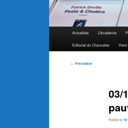
Menu
Actualités
L’Académie
P
principal
Editorial du Chancelier
Vient
Navigation
←
Précédent
des
articles
03/1
pau
Publié le
19