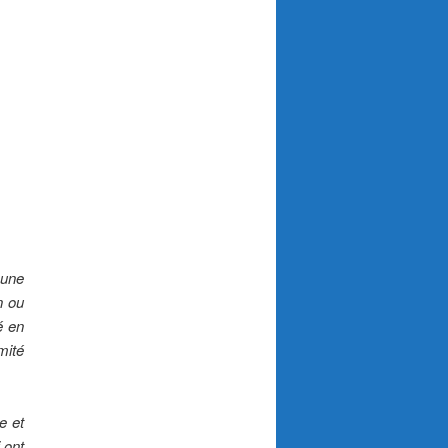
 une
n ou
é en
mité
e et
 ont