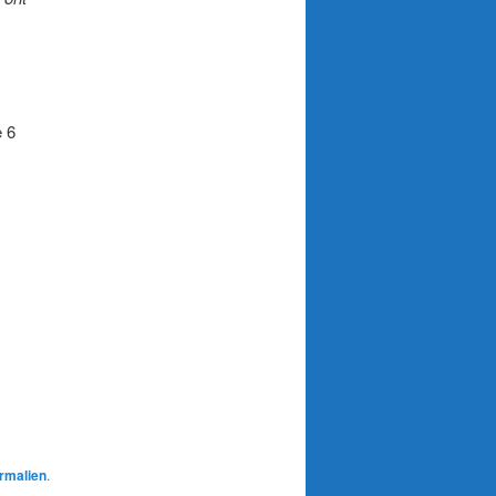
e 6
rmalien
.