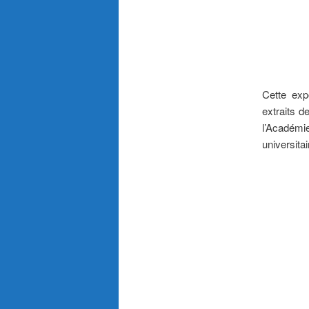
Cette exp
extraits d
l’Académi
universitai