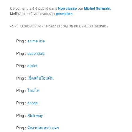
Ce contenu a été publié dans
Non classé
par
Michel Germain
.
Mettez-le en favori avec son
permalien
.
45 RÉFLEXIONS SUR «
19/09/2015 : SALON DU LIVRE DU CROISIC
»
Ping :
anime izle
Ping :
essentials
Ping :
allslot
Ping :
เช็คสลิปโอนเงิน
Ping :
โคมไฟ
Ping :
altogel
Ping :
Steinway
Ping :
จัดงานศพครบวงจร