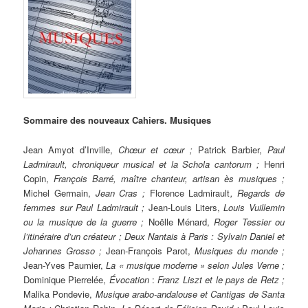
Sommaire des nouveaux Cahiers. Musiques
Jean Amyot d’Inville,
Chœur et cœur ;
Patrick Barbier,
Paul
Ladmirault, chroniqueur musical et la Schola cantorum ;
Henri
Copin,
François Barré, maître chanteur, artisan ès musiques ;
Michel Germain,
Jean Cras ;
Florence Ladmirault
, Regards de
femmes sur Paul Ladmirault ;
Jean-Louis Liters,
Louis Vuillemin
ou la musique de la guerre ;
Noëlle Ménard,
Roger Tessier ou
l’itinéraire d’un créateur ; Deux Nantais à Paris : Sylvain Daniel et
Johannes Grosso ;
Jean-François Parot,
Musiques du monde ;
Jean-Yves Paumier,
La « musique moderne » selon Jules Verne ;
Dominique Pierrelée,
Évocation
:
Franz Liszt et le pays de Retz ;
Malika Pondevie,
Musique arabo-andalouse et Cantigas de Santa