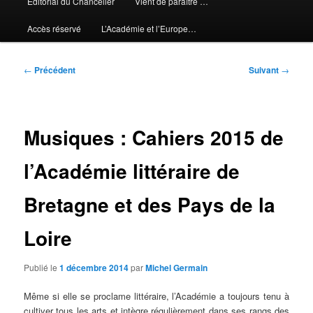
Editorial du Chancelier
Vient de paraître …
Accès réservé
L’Académie et l’Europe…
Navigation
←
Précédent
Suivant
→
des
articles
Musiques : Cahiers 2015 de
l’Académie littéraire de
Bretagne et des Pays de la
Loire
Publié le
1 décembre 2014
par
Michel Germain
Même si elle se proclame littéraire, l’Académie a toujours tenu à
cultiver tous les arts et intègre régulièrement dans ses rangs des