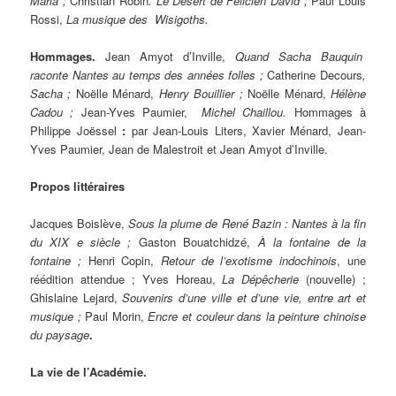
Maria ;
Christian Robin
. Le Désert
de Félicien David ;
Paul Louis
Rossi,
La musique des Wisigoths.
Hommages.
Jean Amyot d’Inville,
Quand Sacha Bauquin
raconte Nantes au temps des années folles ;
Catherine Decours
,
Sacha ;
Noëlle Ménard,
Henry Bouillier ;
Noëlle Ménard,
Hélène
Cadou ;
Jean-Yves Paumier,
Michel Chaillou.
Hommages à
Philippe Joëssel
:
par Jean-Louis Liters, Xavier Ménard, Jean-
Yves Paumier, Jean de Malestroit et Jean Amyot d’Inville.
Propos littéraires
Jacques Boislève,
Sous la plume de René Bazin : Nantes à la fin
du XIX e siècle ;
Gaston Bouatchidzé,
À la fontaine de la
fontaine ;
Henri Copin,
Retour de l’exotisme indochinois
, une
réédition attendue ; Yves Horeau,
La Dépêcherie
(nouvelle) ;
Ghislaine Lejard,
Souvenirs d’une ville et d’une vie, entre art et
musique ;
Paul Morin,
Encre et couleur dans la peinture chinoise
du paysage
.
La vie de l’Académie.