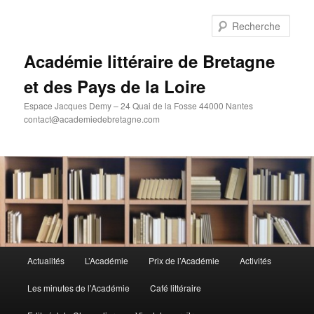
Aller
au
Rech
contenu
principal
Académie littéraire de Bretagne
et des Pays de la Loire
Espace Jacques Demy – 24 Quai de la Fosse 44000 Nantes
contact@academiedebretagne.com
Menu
Actualités
L’Académie
Prix de l’Académie
Activités
principal
Les minutes de l’Académie
Café littéraire