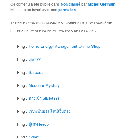
Ce contenu a été publié dans
Non classé
par
Michel Germain
.
Mettez-le en favori avec son
permalien
.
47 RÉFLEXIONS SUR «
MUSIQUES : CAHIERS 2015 DE L’ACADÉMIE
LITTÉRAIRE DE BRETAGNE ET DES PAYS DE LA LOIRE
»
Ping :
Home Energy Management Online Shop
Ping :
ufa777
Ping :
Barbara
Ping :
Museum Mystery
Ping :
ทางเข้า allslot888
Ping :
เว็บพนันออนไลน์เว็บตรง
Ping :
ตู้เซฟ leeco
Ping :
1xbet