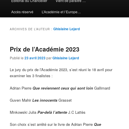
Editorial du Chancelier
Vient de paraître …
Accès réservé
L’Académie et l’Europe…
Ghislaine Lejard
ARCHIVES DE L’AUTEUR :
Prix de l’Académie 2023
Publié le
23 avril 2023
par
Ghislaine Lejard
Le jury du prix de l’Académie 2023, s’est réuni le 18 avril pour
examiner les 3 finalistes :
Adrian Pierre
Que reviennent ceux qui sont loin
Gallimard
Guven Mahir
Les innocents
Grasset
Minkowski Julia
Par-delà l’attente
J.C Lattès
Son choix s’est arrêté sur le livre de Adrian Pierre
Que