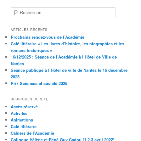
R
e
c
h
ARTICLES RÉCENTS
e
Prochains rendez-vous de l’Académie
r
Café littéraire « Les livres d’histoire, les biographies et les
c
romans historiques »
h
16/12/2025 : Séance de l’Académie à l’Hôtel de Ville de
e
Nantes
Séance publique à l’Hôtel de ville de Nantes le 16 décembre
2025
Prix Sciences et société 2026
RUBRIQUES DU SITE
Accès réservé
Activités
Animations
Café littéraire
Cahiers de l’Académie
Colloque Hélène et René Guy Cadou (1-2-3 avril 2022)