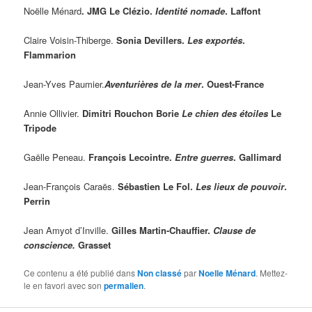
Noëlle Ménard
. JMG Le Clézio.
Identité nomade
. Laffont
Claire Voisin-Thiberge.
Sonia Devillers.
Les exportés
.
Flammarion
Jean-Yves Paumier.
Aventurières de la mer
. Ouest-France
Annie Ollivier.
Dimitri Rouchon Borie
Le chien des étoiles
Le
Tripode
Gaëlle Peneau.
François Lecointre.
Entre guerres
. Gallimard
Jean-François Caraës.
Sébastien Le Fol.
Les lieux de pouvoir
.
Perrin
Jean Amyot d’Inville.
Gilles Martin-Chauffier.
Clause de
conscience.
Grasset
Ce contenu a été publié dans
Non classé
par
Noelle Ménard
. Mettez-
le en favori avec son
permalien
.