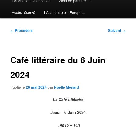
Editorial du Chancelier
Vient de paraître …
Accès réservé
L’Académie et l’Europe…
Navigation
←
Précédent
Suivant
→
des
articles
Café littéraire du 6 Juin
2024
Publié le
28 mai 2024
par
Noelle Ménard
Le Café littéraire
Jeudi
6 Juin 2024
14h15 – 16h