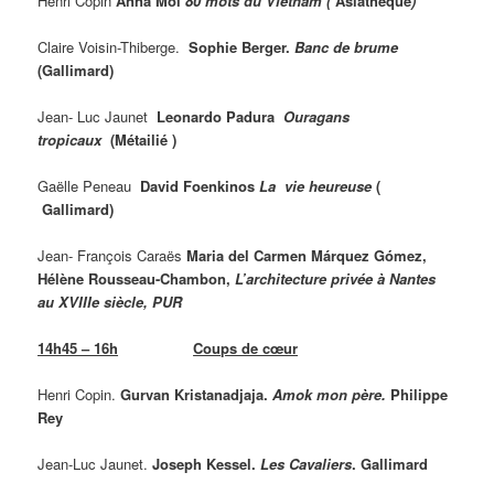
Henri Copin
Anna Moï
80 mots du Vietnam (
Asiathèque
)
Claire Voisin-Thiberge.
Sophie Berger.
Banc de brume
(Gallimard)
Jean- Luc Jaunet
Leonardo Padura
Ouragans
tropicaux
(Métailié )
Gaëlle Peneau
David Foenkinos
La vie heureuse
(
Gallimard)
Jean- François Caraës
Maria del Carmen Márquez Gómez,
Hélène Rousseau-Chambon,
L’architecture privée à Nantes
au XVIIIe siècle, PUR
14h45 – 16h
Coups de cœur
Henri Copin.
Gurvan Kristanadjaja.
Amok mon père.
Philippe
Rey
Jean-Luc Jaunet.
Joseph Kessel.
Les Cavaliers
. Gallimard